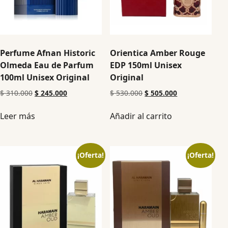
Perfume Afnan Historic
Orientica Amber Rouge
Olmeda Eau de Parfum
EDP 150ml Unisex
100ml Unisex Original
Original
$
310.000
$
245.000
$
530.000
$
505.000
Leer más
Añadir al carrito
¡Oferta!
¡Oferta!