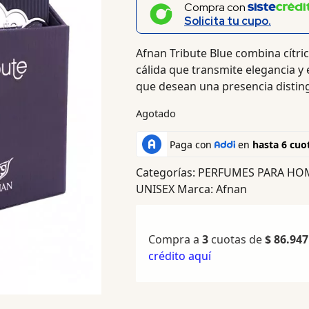
Compra con
Solicita tu cupo.
Afnan Tribute Blue combina cítri
cálida que transmite elegancia 
que desean una presencia distingu
Agotado
Categorías:
PERFUMES PARA HO
UNISEX
Marca:
Afnan
Compra a
3
cuotas de
$
86.947
crédito aquí