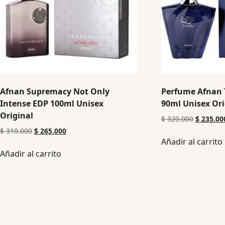
Afnan Supremacy Not Only
Perfume Afnan 
Intense EDP 100ml Unisex
90ml Unisex Ori
Original
$
320.000
$
235.00
$
310.000
$
265.000
Añadir al carrito
Añadir al carrito