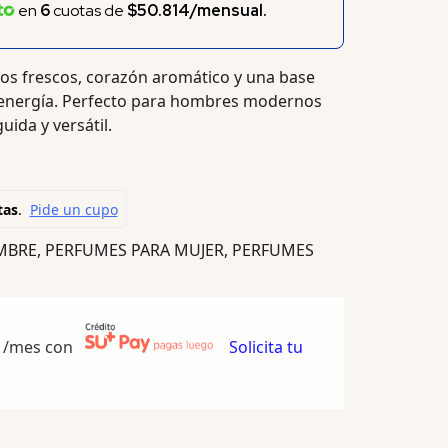
en
6
cuotas de
$50.814/mensual.
cos frescos, corazón aromático y una base
y energía. Perfecto para hombres modernos
ida y versátil.
MBRE
,
PERFUMES PARA MUJER
,
PERFUMES
/mes con
Solicita tu