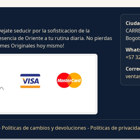
Ciuda
ate seducir por la sofisticacion de la
CARRE
esencia de Oriente a tu rutina diaria. No pierdas
Bogot
fumes Originales hoy mismo!
What
+57 3
Corre
venta
-
Politicas de cambios y devoluciones
-
Politicas de privacid