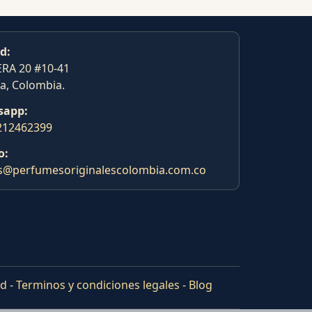
d:
RA 20 #10-41
a, Colombia.
sapp:
212462399
o:
s@perfumesoriginalescolombia.com.co
ad
-
Terminos y condiciones legales
-
Blog