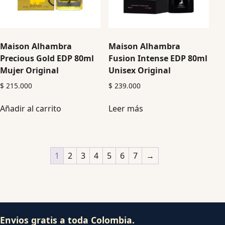
Maison Alhambra
Maison Alhambra
Precious Gold EDP 80ml
Fusion Intense EDP 80ml
Mujer Original
Unisex Original
$
215.000
$
239.000
Añadir al carrito
Leer más
1
2
3
4
5
6
7
→
Envios gratis a toda Colombia.