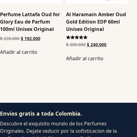
Perfume Lattafa Oud for
Al Haramain Amber Oud
Glory Eau de Parfum
Gold Edition EDP 60ml
100ml Unisex Original
Unisex Original
$
220.000
$
192.000
Valorado en
$
300.000
$
240.000
5.00
Añadir al carrito
de 5
Añadir al carrito
Envios gratis a toda Colombia.
Descubre el exquisito mundo de los Perfumes
Originales. Dejate seducir por la sofisticacion de la