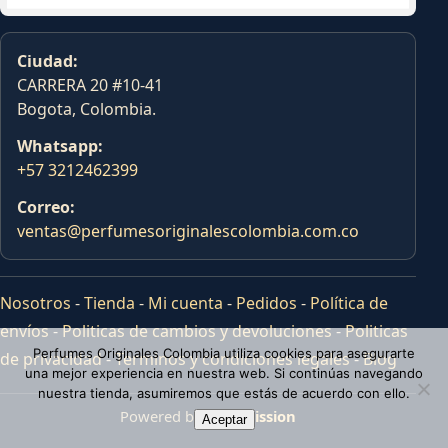
Ciudad:
CARRERA 20 #10-41
Bogota, Colombia.
Whatsapp:
+57 3212462399
Correo:
ventas@perfumesoriginalescolombia.com.co
Nosotros
-
Tienda
-
Mi cuenta
-
Pedidos
-
Política de
envíos
-
Politicas de cambios y devoluciones
-
Politicas
Perfumes Originales Colombia utiliza cookies para asegurarte
de privacidad
-
Terminos y condiciones legales
-
Blog
una mejor experiencia en nuestra web. Si continúas navegando
nuestra tienda, asumiremos que estás de acuerdo con ello.
Powered by
Tras Mission
Aceptar