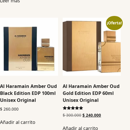
Leer más
¡Oferta!
Al Haramain Amber Oud
Al Haramain Amber Oud
Black Edition EDP 100ml
Gold Edition EDP 60ml
Unisex Original
Unisex Original
$
260.000
Valorado en
$
300.000
$
240.000
5.00
Añadir al carrito
de 5
Añadir al carrito