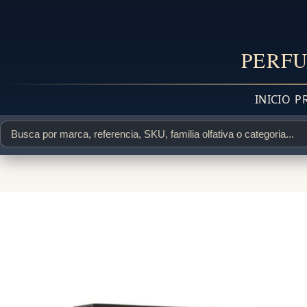
PERFU
INICIO
P