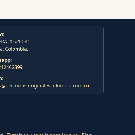
d:
RA 20 #10-41
a, Colombia.
sapp:
212462399
o:
s@perfumesoriginalescolombia.com.co