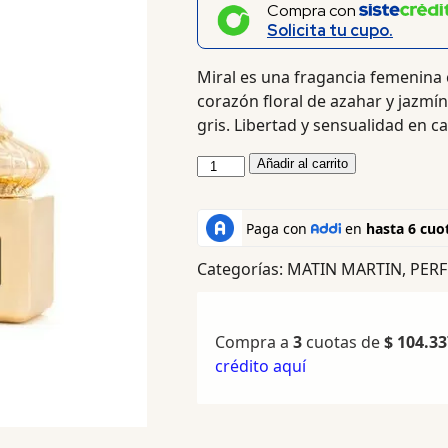
Compra con
Solicita tu cupo.
Miral es una fragancia femenina c
corazón floral de azahar y jazmín
gris. Libertad y sensualidad en c
Añadir al carrito
Categorías:
MATIN MARTIN
,
PERF
Compra a
3
cuotas de
$
104.33
crédito aquí