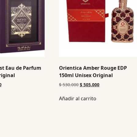
st Eau de Parfum
Orientica Amber Rouge EDP
iginal
150ml Unisex Original
0
$
530.000
$
505.000
Añadir al carrito