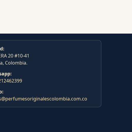
d:
RA 20 #10-41
a, Colombia.
sapp:
212462399
o:
s@perfumesoriginalescolombia.com.co