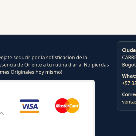
Ciuda
ate seducir por la sofisticacion de la
CARRE
esencia de Oriente a tu rutina diaria. No pierdas
Bogot
fumes Originales hoy mismo!
What
+57 3
Corre
venta