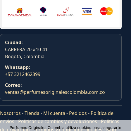
Ciudad:
CARRERA 20 #10-41
Bogota, Colombia.
Whatsapp:
+57 3212462399
Correo:
ventas@perfumesoriginalescolombia.com.co
Nosotros
-
Tienda
-
Mi cuenta
-
Pedidos
-
Política de
envíos
-
Politicas de cambios y devoluciones
-
Politicas
Perfumes Originales Colombia utiliza cookies para asegurarte
de privacidad
-
Terminos y condiciones legales
-
Blog