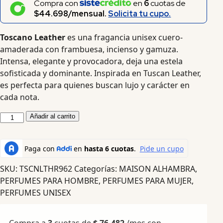
Compra con
en
6
cuotas de
$44.698/mensual.
Solicita tu cupo.
Toscano Leather
es una fragancia unisex cuero-
amaderada con frambuesa, incienso y gamuza.
Intensa, elegante y provocadora, deja una estela
sofisticada y dominante. Inspirada en Tuscan Leather,
es perfecta para quienes buscan lujo y carácter en
cada nota.
Añadir al carrito
SKU:
TSCNLTHR962
Categorías:
MAISON ALHAMBRA
,
PERFUMES PARA HOMBRE
,
PERFUMES PARA MUJER
,
PERFUMES UNISEX
Compra a
3
cuotas de
$
76.482
/mes con