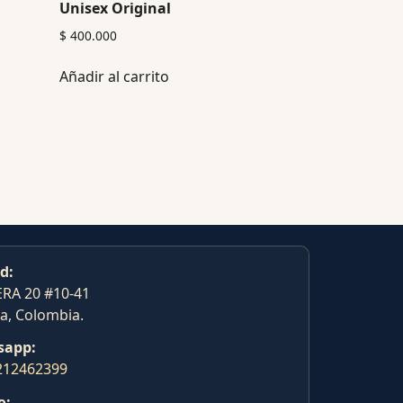
Unisex Original
$
400.000
Añadir al carrito
d:
RA 20 #10-41
a, Colombia.
sapp:
212462399
o: