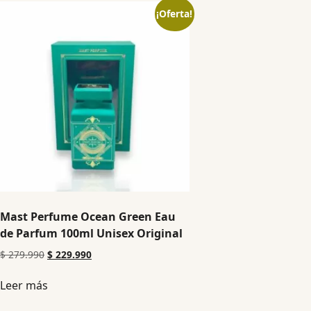
¡Oferta!
Mast Perfume Ocean Green Eau
de Parfum 100ml Unisex Original
$
279.990
$
229.990
Leer más