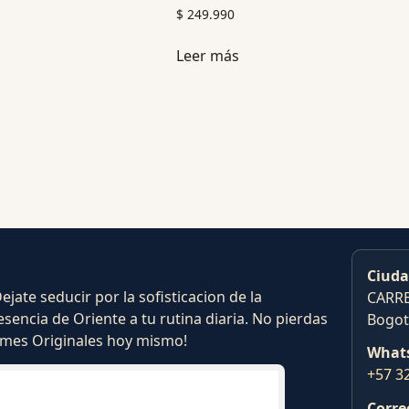
$
249.990
Leer más
Ciuda
ate seducir por la sofisticacion de la
CARRE
esencia de Oriente a tu rutina diaria. No pierdas
Bogot
fumes Originales hoy mismo!
What
+57 3
Corre