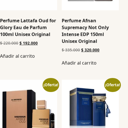
Perfume Lattafa Oud for
Perfume Afnan
Glory Eau de Parfum
Supremacy Not Only
100ml Unisex Original
Intense EDP 150ml
Unisex Original
$
220.000
$
192.000
$
335.000
$
320.000
Añadir al carrito
Añadir al carrito
¡Oferta!
¡Oferta!