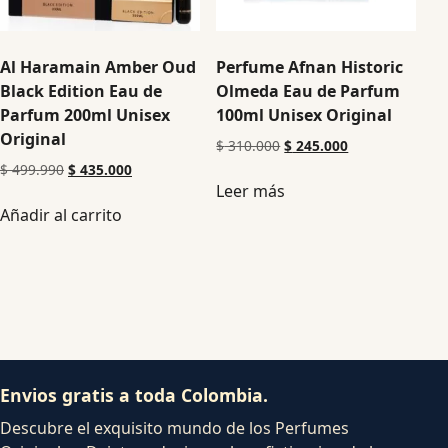
Al Haramain Amber Oud
Perfume Afnan Historic
Black Edition Eau de
Olmeda Eau de Parfum
Parfum 200ml Unisex
100ml Unisex Original
Original
$
310.000
$
245.000
$
499.990
$
435.000
Leer más
Añadir al carrito
Envios gratis a toda Colombia.
Descubre el exquisito mundo de los Perfumes