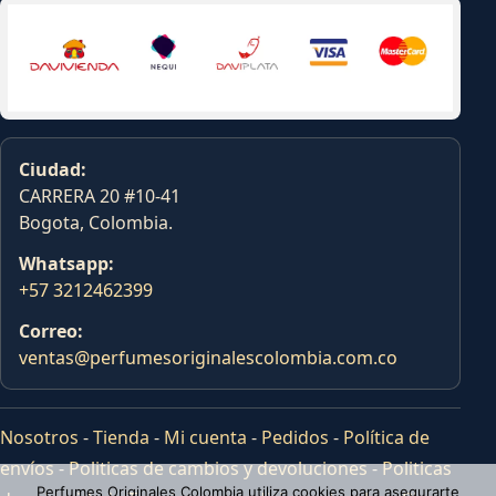
Ciudad:
CARRERA 20 #10-41
Bogota, Colombia.
Whatsapp:
+57 3212462399
Correo:
ventas@perfumesoriginalescolombia.com.co
Nosotros
-
Tienda
-
Mi cuenta
-
Pedidos
-
Política de
envíos
-
Politicas de cambios y devoluciones
-
Politicas
Perfumes Originales Colombia utiliza cookies para asegurarte