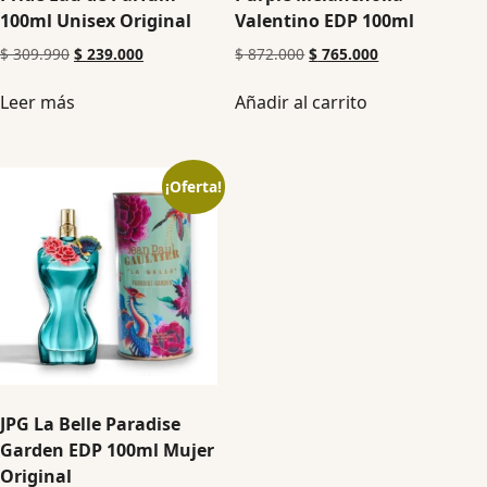
100ml Unisex Original
Valentino EDP 100ml
$
309.990
$
239.000
$
872.000
$
765.000
Leer más
Añadir al carrito
¡Oferta!
JPG La Belle Paradise
Garden EDP 100ml Mujer
Original