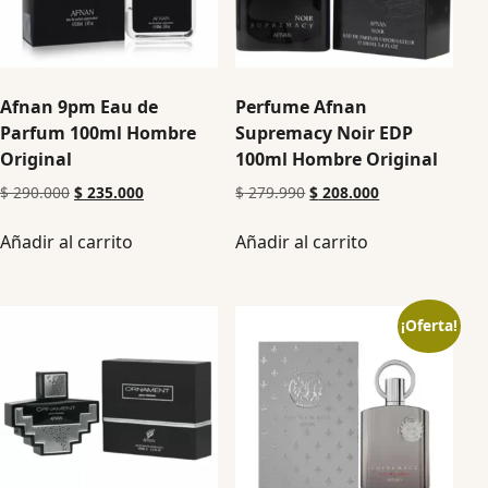
Afnan 9pm Eau de
Perfume Afnan
Parfum 100ml Hombre
Supremacy Noir EDP
Original
100ml Hombre Original
$
290.000
$
235.000
$
279.990
$
208.000
Añadir al carrito
Añadir al carrito
¡Oferta!