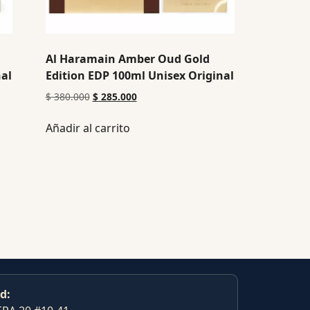
Al Haramain Amber Oud Gold
nal
Edition EDP 100ml Unisex Original
$
380.000
$
285.000
Añadir al carrito
d: