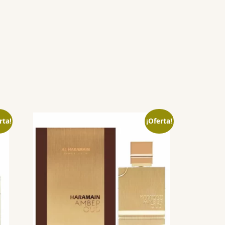
rta!
¡Oferta!