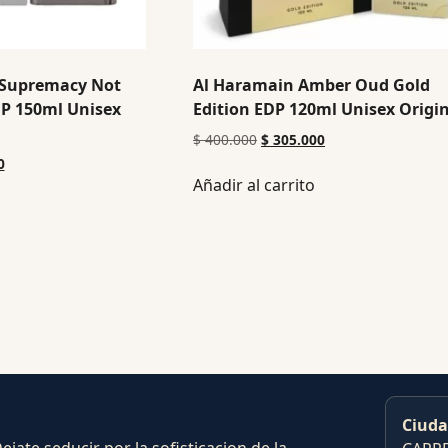
 Supremacy Not
Al Haramain Amber Oud Gold
DP 150ml Unisex
Edition EDP 120ml Unisex Origi
$
400.000
$
305.000
0
Añadir al carrito
Ciuda