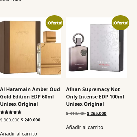
¡Oferta!
¡Oferta!
Al Haramain Amber Oud
Afnan Supremacy Not
Gold Edition EDP 60ml
Only Intense EDP 100ml
Unisex Original
Unisex Original
$
310.000
$
265.000
Valorado en
$
300.000
$
240.000
5.00
Añadir al carrito
de 5
Añadir al carrito