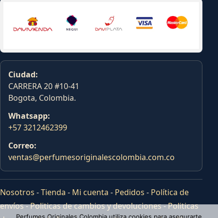
Ciudad:
CARRERA 20 #10-41
Bogota, Colombia.
Whatsapp:
+57 3212462399
Correo:
ventas@perfumesoriginalescolombia.com.co
Nosotros
-
Tienda
-
Mi cuenta
-
Pedidos
-
Política de
envíos
-
Politicas de cambios y devoluciones
-
Politicas
Perfumes Originales Colombia utiliza cookies para asegurarte