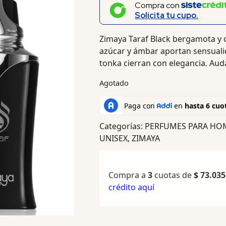
Compra con
Solicita tu cupo.
Zimaya Taraf Black bergamota y o
azúcar y ámbar aportan sensuali
tonka cierran con elegancia. Aud
Agotado
Categorías:
PERFUMES PARA HO
UNISEX
,
ZIMAYA
Compra a
3
cuotas de
$
73.035
crédito aquí