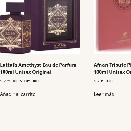
Lattafa Amethyst Eau de Parfum
Afnan Tribute P
100ml Unisex Original
100ml Unisex Or
$
225.000
$
195.000
$
299.990
Añadir al carrito
Leer más