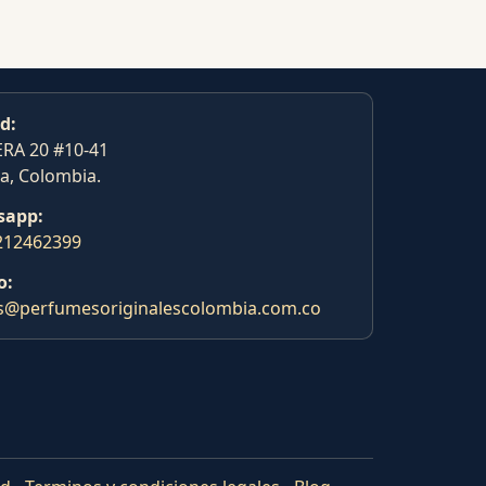
d:
RA 20 #10-41
a, Colombia.
sapp:
212462399
o:
s@perfumesoriginalescolombia.com.co