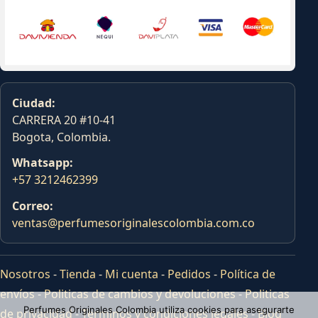
Ciudad:
CARRERA 20 #10-41
Bogota, Colombia.
Whatsapp:
+57 3212462399
Correo:
ventas@perfumesoriginalescolombia.com.co
Nosotros
-
Tienda
-
Mi cuenta
-
Pedidos
-
Política de
envíos
-
Politicas de cambios y devoluciones
-
Politicas
Perfumes Originales Colombia utiliza cookies para asegurarte
de privacidad
-
Terminos y condiciones legales
-
Blog