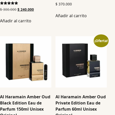
$
370.000
Valorado en
$
300.000
$
240.000
5.00
Añadir al carrito
de 5
Añadir al carrito
¡Oferta!
Al Haramain Amber Oud
Al Haramain Amber Oud
Black Edition Eau de
Private Edition Eau de
Parfum 150ml Unisex
Parfum 60ml Unisex