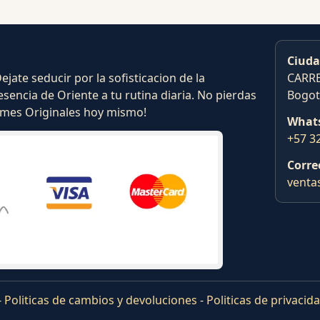
Ciuda
ate seducir por la sofisticacion de la
CARRE
esencia de Oriente a tu rutina diaria. No pierdas
Bogot
fumes Originales hoy mismo!
What
+57 3
Corre
venta
-
Politicas de cambios y devoluciones
-
Politicas de privacid