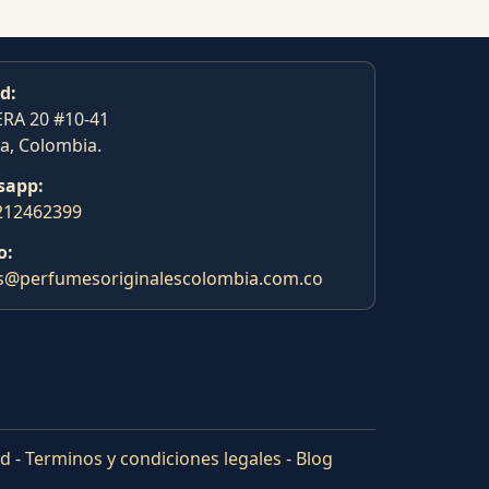
d:
RA 20 #10-41
a, Colombia.
sapp:
212462399
o:
s@perfumesoriginalescolombia.com.co
ad
-
Terminos y condiciones legales
-
Blog