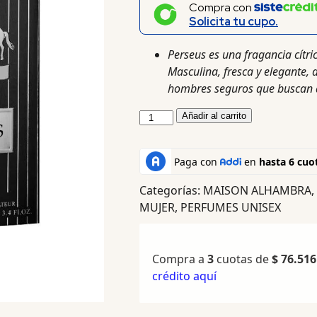
Compra con
Solicita tu cupo.
Perseus es una fragancia cítr
Masculina, fresca y elegante, 
hombres seguros que buscan de
Añadir al carrito
Categorías:
MAISON ALHAMBRA
,
MUJER
,
PERFUMES UNISEX
Compra a
3
cuotas de
$
76.516
crédito aquí