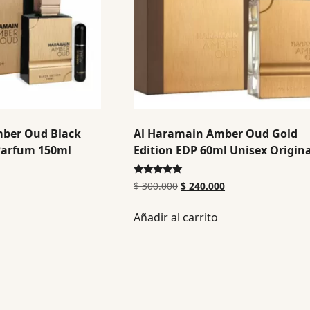
ber Oud Black
Al Haramain Amber Oud Gold
 Parfum 150ml
Edition EDP 60ml Unisex Origina
Valorado en
$
300.000
$
240.000
5.00
de 5
Añadir al carrito