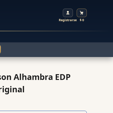
Registrarse
$ 0
son Alhambra EDP
iginal