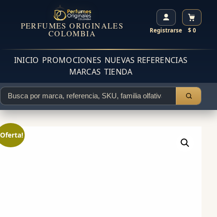
PERFUMES ORIGINALES
Registrarse
$ 0
COLOMBIA
INICIO
PROMOCIONES
NUEVAS REFERENCIAS
MARCAS
TIENDA
¡Oferta!