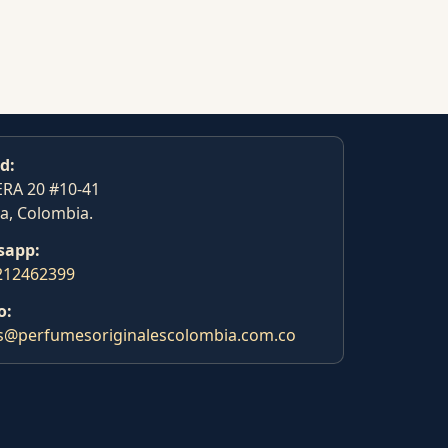
d:
RA 20 #10-41
a, Colombia.
sapp:
212462399
o:
s@perfumesoriginalescolombia.com.co