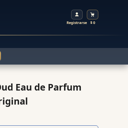
Registrarse
$ 0
 Oud Eau de Parfum
iginal