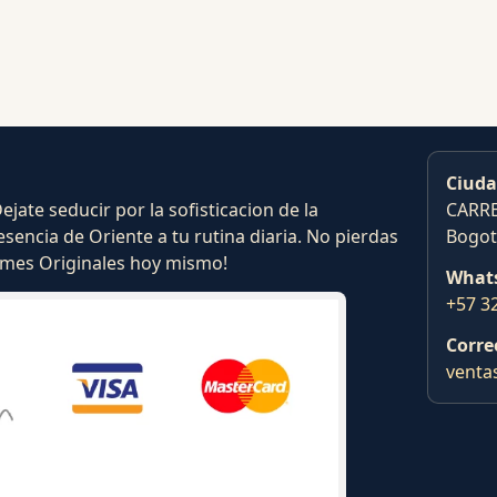
Ciuda
ate seducir por la sofisticacion de la
CARRE
esencia de Oriente a tu rutina diaria. No pierdas
Bogot
fumes Originales hoy mismo!
What
+57 3
Corre
venta