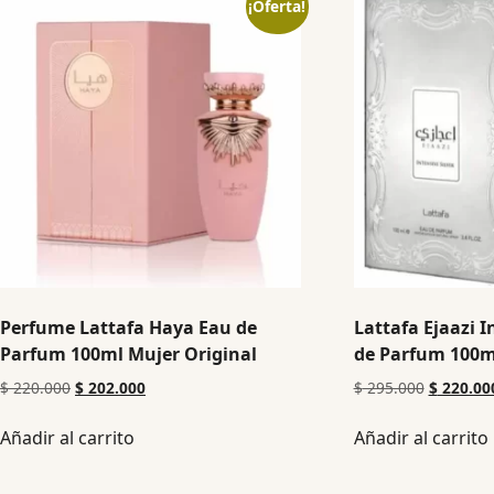
¡Oferta!
Perfume Lattafa Haya Eau de
Lattafa Ejaazi I
Parfum 100ml Mujer Original
de Parfum 100ml
$
220.000
$
202.000
$
295.000
$
220.00
Añadir al carrito
Añadir al carrito