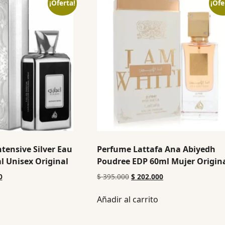
¡Oferta!
¡Ofe
ntensive Silver Eau
Perfume Lattafa Ana Abiyedh
 Unisex Original
Poudree EDP 60ml Mujer Origin
0
$
395.000
$
202.000
Añadir al carrito