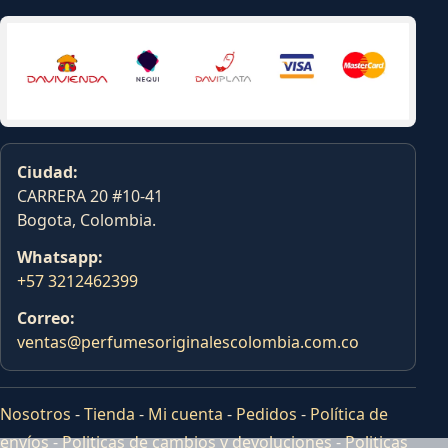
Ciudad:
CARRERA 20 #10-41
Bogota, Colombia.
Whatsapp:
+57 3212462399
Correo:
ventas@perfumesoriginalescolombia.com.co
Nosotros
-
Tienda
-
Mi cuenta
-
Pedidos
-
Política de
envíos
-
Politicas de cambios y devoluciones
-
Politicas