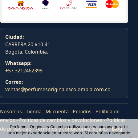
Ciudad:
CARRERA 20 #10-41
Bogota, Colombia.
Whatsapp:
+57 3212462399
Correo:
ventas@perfumesoriginalescolombia.com.co
Nosotros
-
Tienda
-
Mi cuenta
-
Pedidos
-
Política de
envíos
-
Politicas de cambios y devoluciones
-
Politicas
Perfumes Originales Colombia utiliza cookies para asegurarte
de privacidad
-
Terminos y condiciones legales
-
Blog
una mejor experiencia en nuestra web. Si continúas navegando