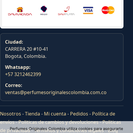
Ciudad:
CARRERA 20 #10-41
Bogota, Colombia.
Whatsapp:
+57 3212462399
Correo:
ventas@perfumesoriginalescolombia.com.co
Nosotros
-
Tienda
-
Mi cuenta
-
Pedidos
-
Política de
envíos
-
Politicas de cambios y devoluciones
-
Politicas
Perfumes Originales Colombia utiliza cookies para asegurarte
de privacidad
-
Terminos y condiciones legales
-
Blog