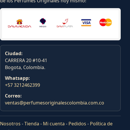
de los Perfumes Originales hoy mismo!
Ciudad:
CARRERA 20 #10-41
Bogota, Colombia.
Whatsapp:
+57 3212462399
Correo:
ventas@perfumesoriginalescolombia.com.co
Nosotros
-
Tienda
-
Mi cuenta
-
Pedidos
-
Política de