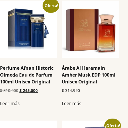
¡Oferta!
Perfume Afnan Historic
Árabe Al Haramain
Olmeda Eau de Parfum
Amber Musk EDP 100ml
100ml Unisex Original
Unisex Original
$
310.000
$
245.000
$
314.990
Leer más
Leer más
¡Oferta!