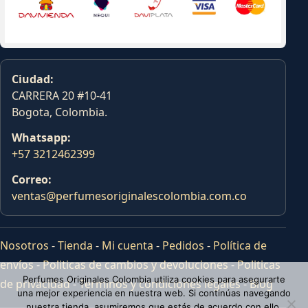
Ciudad:
CARRERA 20 #10-41
Bogota, Colombia.
Whatsapp:
+57 3212462399
Correo:
ventas@perfumesoriginalescolombia.com.co
Nosotros
-
Tienda
-
Mi cuenta
-
Pedidos
-
Política de
envíos
-
Politicas de cambios y devoluciones
-
Politicas
Perfumes Originales Colombia utiliza cookies para asegurarte
de privacidad
-
Terminos y condiciones legales
-
Blog
una mejor experiencia en nuestra web. Si continúas navegando
nuestra tienda, asumiremos que estás de acuerdo con ello.