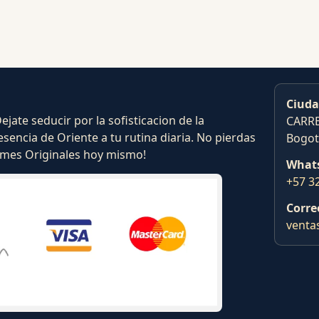
Ciuda
ate seducir por la sofisticacion de la
CARRE
esencia de Oriente a tu rutina diaria. No pierdas
Bogot
fumes Originales hoy mismo!
What
+57 3
Corre
venta