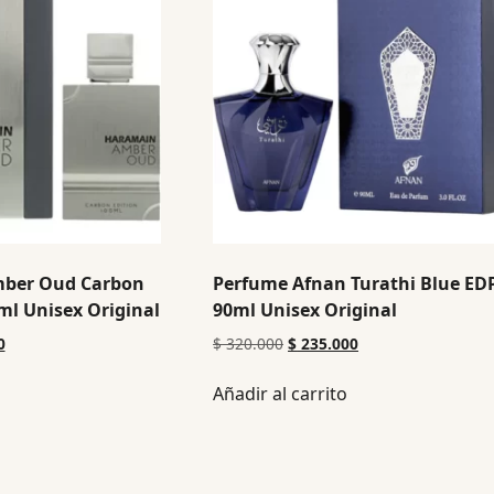
mber Oud Carbon
Perfume Afnan Turathi Blue ED
ml Unisex Original
90ml Unisex Original
0
$
320.000
$
235.000
Añadir al carrito