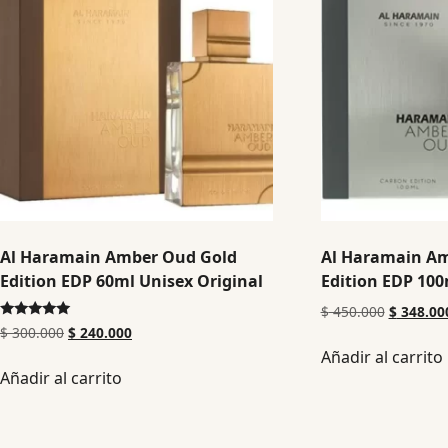
Al Haramain Amber Oud Gold
Al Haramain A
Edition EDP 60ml Unisex Original
Edition EDP 100
$
450.000
$
348.00
Valorado en
$
300.000
$
240.000
5.00
Añadir al carrito
de 5
Añadir al carrito