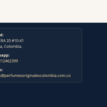
d:
RA 20 #10-41
a, Colombia.
sapp:
212462399
o:
s@perfumesoriginalescolombia.com.co