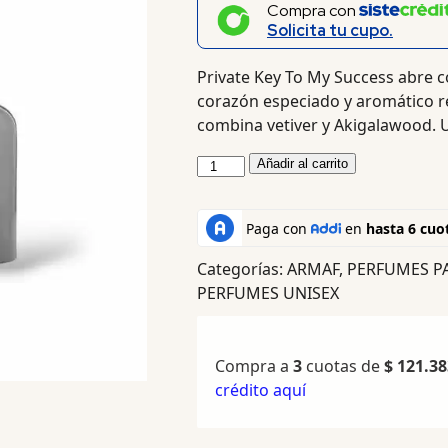
Compra con
Solicita tu cupo.
Private Key To My Success abre co
corazón especiado y aromático re
combina vetiver y Akigalawood. U
Añadir al carrito
Categorías:
ARMAF
,
PERFUMES P
PERFUMES UNISEX
Compra a
3
cuotas de
$
121.38
crédito aquí