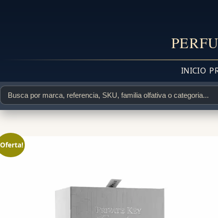
PERFU
INICIO
P
¡Oferta!