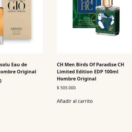
solu Eau de
CH Men Birds Of Paradise CH
ombre Original
Limited Edition EDP 100ml
Hombre Original
0
$
505.000
Añadir al carrito