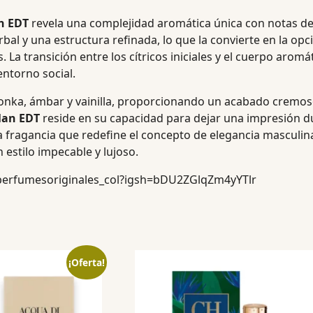
n EDT
revela una complejidad aromática única con notas de 
erbal y una estructura refinada, lo que la convierte en la 
La transición entre los cítricos iniciales y el cuerpo arom
ntorno social.
a tonka, ámbar y vainilla, proporcionando un acabado crem
Man EDT
reside en su capacidad para dejar una impresión d
na fragancia que redefine el concepto de elegancia masculi
estilo impecable y lujoso.
perfumesoriginales_col?igsh=bDU2ZGlqZm4yYTlr
¡Oferta!