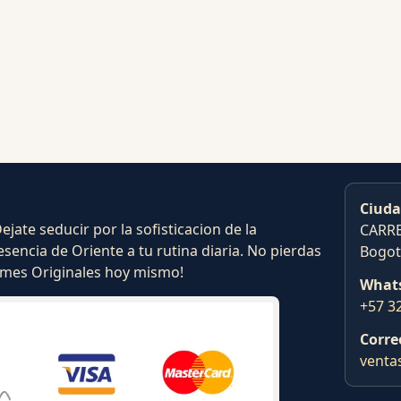
Ciuda
ate seducir por la sofisticacion de la
CARRE
esencia de Oriente a tu rutina diaria. No pierdas
Bogot
fumes Originales hoy mismo!
What
+57 3
Corre
venta