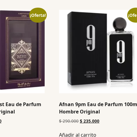
¡Oferta!
¡Ofe
st Eau de Parfum
Afnan 9pm Eau de Parfum 100m
iginal
Hombre Original
0
$
290.000
$
235.000
Añadir al carrito