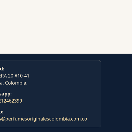
d:
RA 20 #10-41
a, Colombia.
sapp:
212462399
o:
s@perfumesoriginalescolombia.com.co