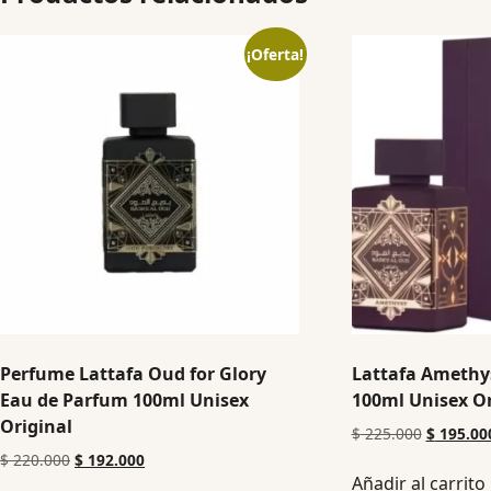
¡Oferta!
Perfume Lattafa Oud for Glory
Lattafa Amethy
Eau de Parfum 100ml Unisex
100ml Unisex Or
Original
$
225.000
$
195.00
$
220.000
$
192.000
Añadir al carrito