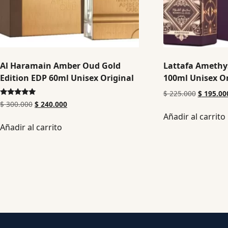
Al Haramain Amber Oud Gold
Lattafa Amethy
Edition EDP 60ml Unisex Original
100ml Unisex Or
$
225.000
$
195.00
Valorado en
$
300.000
$
240.000
5.00
Añadir al carrito
de 5
Añadir al carrito