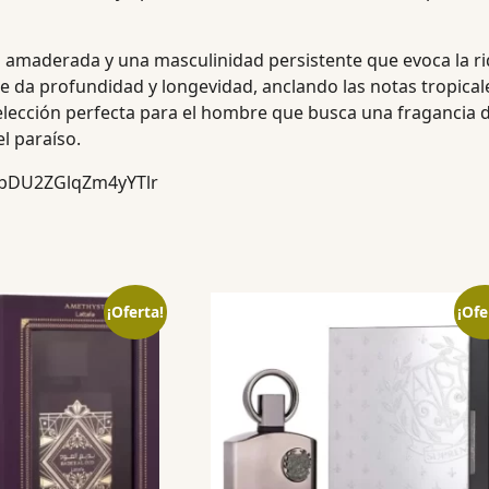
z amaderada y una masculinidad persistente que evoca la riq
e da profundidad y longevidad, anclando las notas tropical
elección perfecta para el hombre que busca una fragancia di
l paraíso.
h=bDU2ZGlqZm4yYTlr
¡Oferta!
¡Ofe