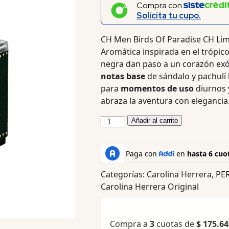
Compra con
Solicita tu cupo.
CH Men Birds Of Paradise CH Lim
Aromática inspirada en el trópico
negra dan paso a un corazón exóti
notas base
de sándalo y pachulí l
para
momentos de uso
diurnos 
abraza la aventura con elegancia
Añadir al carrito
Categorías:
Carolina Herrera
,
PE
Carolina Herrera Original
Compra a
3
cuotas de
$
175.64