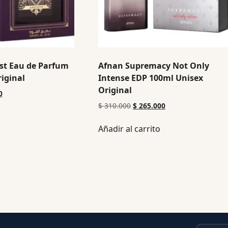
st Eau de Parfum
Afnan Supremacy Not Only
iginal
Intense EDP 100ml Unisex
Original
0
$
310.000
$
265.000
Añadir al carrito