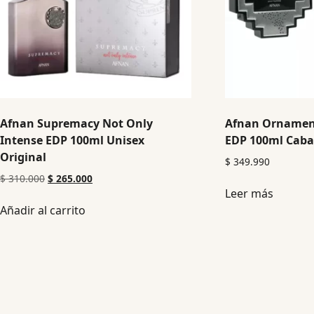
Afnan Supremacy Not Only
Afnan Orname
Intense EDP 100ml Unisex
EDP 100ml Cabal
Original
$
349.990
$
310.000
$
265.000
Leer más
Añadir al carrito