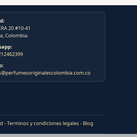
d:
RA 20 #10-41
a, Colombia.
sapp:
212462399
o:
s@perfumesoriginalescolombia.com.co
ad
-
Terminos y condiciones legales
-
Blog