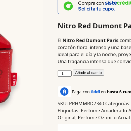
Compra con
Solicita tu cupo.
Nitro Red Dumont Pa
El
Nitro Red Dumont Paris
combi
corazón floral intenso y una base
ideal para el día y la noche, pro
Una fragancia intensa que convi
Añadir al carrito
SKU:
PRHMMRD7340
Categorías
Etiquetas:
Perfume Amaderado A
Original
,
Perfume Ozonico Acuat