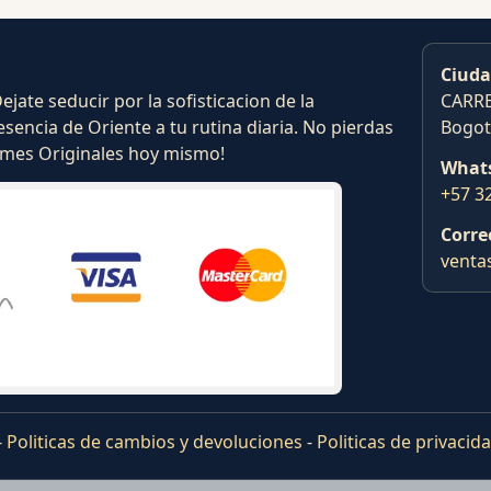
Ciuda
ate seducir por la sofisticacion de la
CARRE
esencia de Oriente a tu rutina diaria. No pierdas
Bogot
fumes Originales hoy mismo!
What
+57 3
Corre
venta
-
Politicas de cambios y devoluciones
-
Politicas de privacid