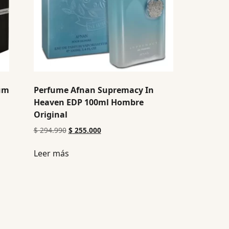
fum
Perfume Afnan Supremacy In
Heaven EDP 100ml Hombre
Original
$
294.990
$
255.000
Leer más