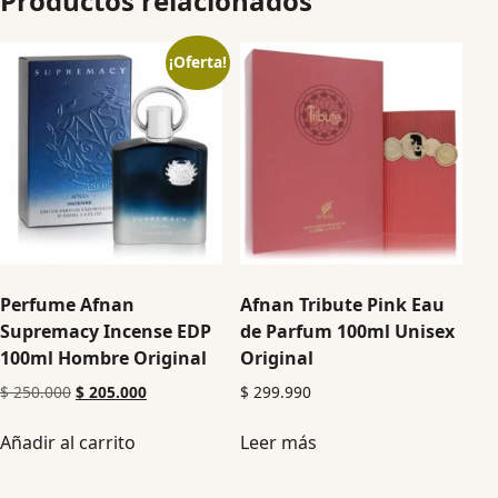
Productos relacionados
¡Oferta!
Perfume Afnan
Afnan Tribute Pink Eau
Supremacy Incense EDP
de Parfum 100ml Unisex
100ml Hombre Original
Original
$
250.000
$
205.000
$
299.990
Añadir al carrito
Leer más