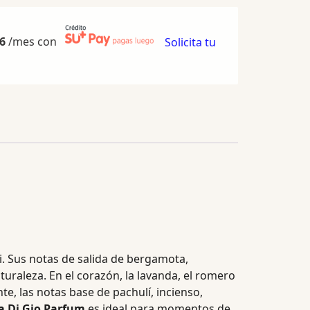
6
/mes con
Solicita tu
i. Sus notas de salida de bergamota,
turaleza. En el corazón, la lavanda, el romero
te, las notas base de pachulí, incienso,
a Di Gio Parfum
es ideal para momentos de