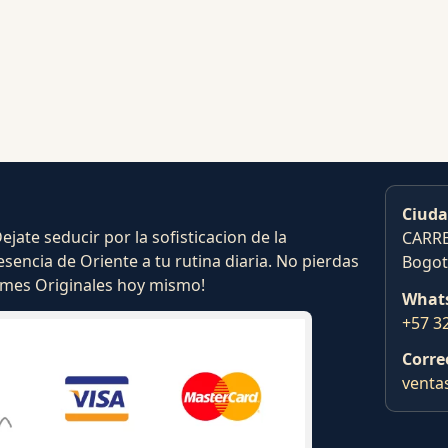
Ciuda
ate seducir por la sofisticacion de la
CARRE
esencia de Oriente a tu rutina diaria. No pierdas
Bogot
fumes Originales hoy mismo!
What
+57 3
Corre
venta