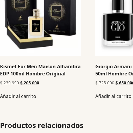
Kismet For Men Maison Alhambra
Giorgio Armani 
EDP 100ml Hombre Original
50ml Hombre Or
$
239.990
$
205.000
$
725.000
$
650.00
Añadir al carrito
Añadir al carrito
Productos relacionados