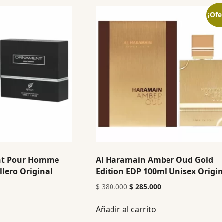
¡Ofe
nt Pour Homme
Al Haramain Amber Oud Gold
lero Original
Edition EDP 100ml Unisex Origi
$
380.000
$
285.000
Añadir al carrito