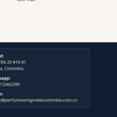
d:
RA 20 #10-41
a, Colombia.
sapp:
212462399
o:
s@perfumesoriginalescolombia.com.co