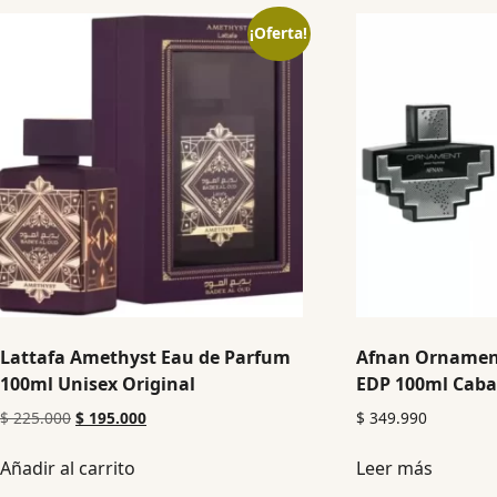
¡Oferta!
Lattafa Amethyst Eau de Parfum
Afnan Orname
100ml Unisex Original
EDP 100ml Cabal
$
225.000
$
195.000
$
349.990
Añadir al carrito
Leer más