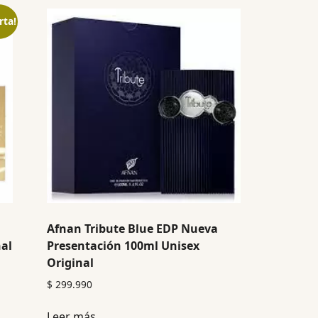
rta!
Afnan Tribute Blue EDP Nueva
nal
Presentación 100ml Unisex
Original
$
299.990
Leer más