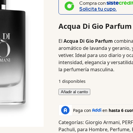
Compra con
Solicita tu cupo.
Acqua Di Gio Parfum
El
Acqua Di Gio Parfum
combina 
aromático de lavanda y geranio, y
vetiver. Ideal para uso diario y 
intensidad, elegancia y versatili
la perfumería masculina.
1 disponibles
Añadir al carrito
Categorías:
Giorgio Armani
,
PER
Pachuli
,
para Hombre
,
Perfume
,