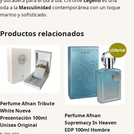
y duradera para el día a día. Chrome
Legend
es una
oda a la
Masculinidad
contemporánea con un toque
marino y sofisticado.
Productos relacionados
¡Oferta!
Perfume Afnan Tribute
White Nueva
Perfume Afnan
Presentación 100ml
Supremacy In Heaven
Unisex Original
EDP 100ml Hombre