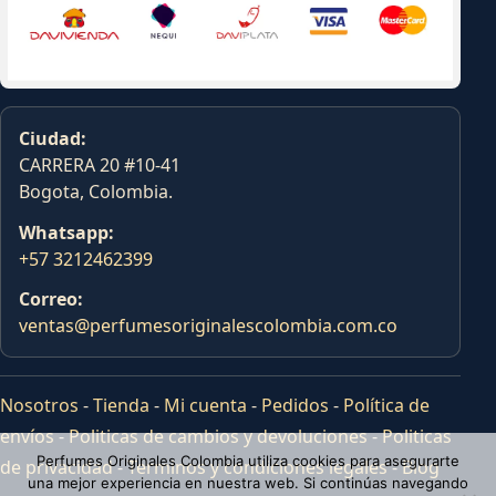
Ciudad:
CARRERA 20 #10-41
Bogota, Colombia.
Whatsapp:
+57 3212462399
Correo:
ventas@perfumesoriginalescolombia.com.co
Nosotros
-
Tienda
-
Mi cuenta
-
Pedidos
-
Política de
envíos
-
Politicas de cambios y devoluciones
-
Politicas
Perfumes Originales Colombia utiliza cookies para asegurarte
de privacidad
-
Terminos y condiciones legales
-
Blog
una mejor experiencia en nuestra web. Si continúas navegando