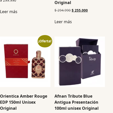
$
299.990
Original
$
294.990
$
255.000
Leer más
Leer más
¡Oferta!
Orientica Amber Rouge
Afnan Tribute Blue
EDP 150ml Unisex
Antigua Presentación
Original
100ml unisex Original