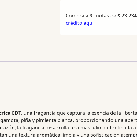
Compra a
3
cuotas de
$
73.734
crédito aquí
erica EDT
, una fragancia que captura la esencia de la libertad
rgamota, piña y pimienta blanca, proporcionando una apertu
corazón, la fragancia desarrolla una masculinidad refinada
rtan una textura aromática limpia y una sofisticación ate