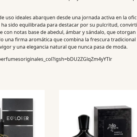
e uso ideales abarquen desde una jornada activa en la ofic
va ha sido equilibrada para destacar por su pulcritud, convir
uye con notas base de abedul, ámbar y sándalo, que otorgan 
ndo una firma aromática que combina la frescura tradicion
 vigor y una elegancia natural que nunca pasa de moda.
perfumesoriginales_col?igsh=bDU2ZGlqZm4yYTlr