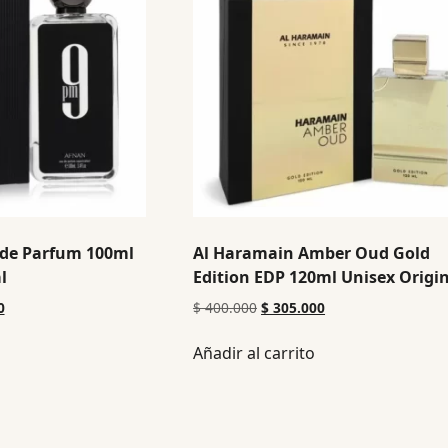
de Parfum 100ml
Al Haramain Amber Oud Gold
l
Edition EDP 120ml Unisex Origi
0
$
400.000
$
305.000
Añadir al carrito