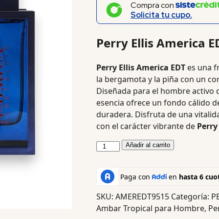
Compra con
Solicita tu cupo.
Perry Ellis America E
Perry Ellis America EDT
es una f
la bergamota y la piña con un cor
Diseñada para el hombre activo q
esencia ofrece un fondo cálido d
duradera. Disfruta de una vitali
con el carácter vibrante de
Perry
Añadir al carrito
SKU:
AMEREDT9515
Categoría:
P
Ambar Tropical para Hombre
,
Pe