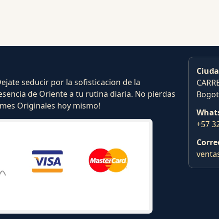
Ciuda
ate seducir por la sofisticacion de la
CARRE
esencia de Oriente a tu rutina diaria. No pierdas
Bogot
fumes Originales hoy mismo!
What
+57 3
Corre
venta