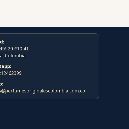
d:
RA 20 #10-41
a, Colombia.
sapp:
212462399
o:
s@perfumesoriginalescolombia.com.co