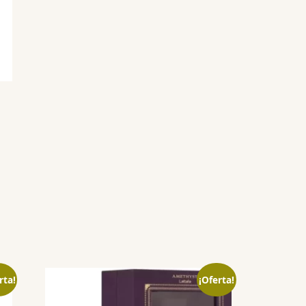
rta!
¡Oferta!