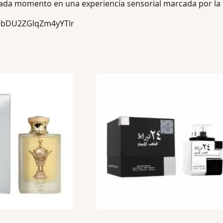
da momento en una experiencia sensorial marcada por la in
h=bDU2ZGlqZm4yYTlr