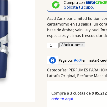
Compra con
Solicita tu cupo.
Asad Zanzibar Limited Edition c
cardamomo en su salida, un cora
base de ámbar, vainilla y oud. Int
especiales y climas frescos donde
Añadir al carrito
Categorías:
PERFUMES PARA HO
Lattafa Original
,
Perfume Masculi
Compra a
3
cuotas de
$
85.212
crédito aquí