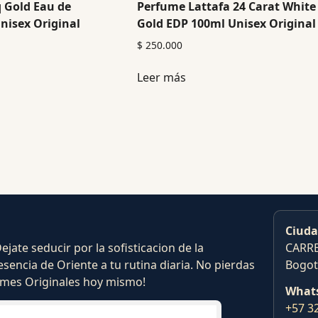
q Gold Eau de
Perfume Lattafa 24 Carat White
nisex Original
Gold EDP 100ml Unisex Original
$
250.000
Leer más
Ciuda
ate seducir por la sofisticacion de la
CARRE
esencia de Oriente a tu rutina diaria. No pierdas
Bogot
fumes Originales hoy mismo!
What
+57 3