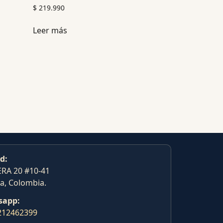
$
219.990
Leer más
d:
RA 20 #10-41
a, Colombia.
sapp:
212462399