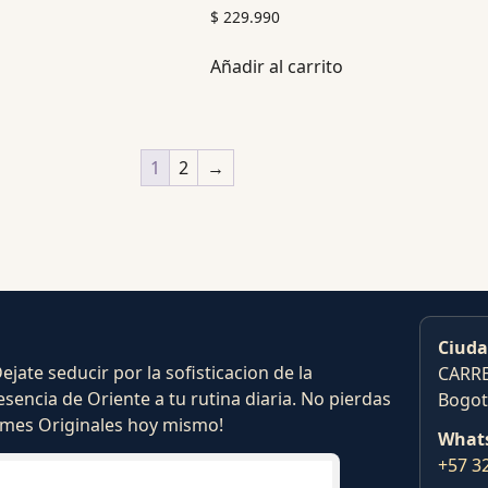
$
229.990
Añadir al carrito
1
2
→
Ciuda
ate seducir por la sofisticacion de la
CARRE
esencia de Oriente a tu rutina diaria. No pierdas
Bogot
fumes Originales hoy mismo!
What
+57 3