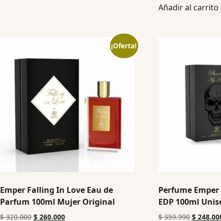
Añadir al carrito
¡Oferta!
Emper Falling In Love Eau de
Perfume Emper
Parfum 100ml Mujer Original
EDP 100ml Unise
$
320.000
$
260.000
$
359.990
$
248.00