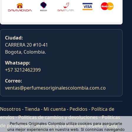
Ciudad:
CARRERA 20 #10-41
Bogota, Colombia.
Whatsapp:
+57 3212462399
Correo:
ventas@perfumesoriginalescolombia.com.co
Nosotros
-
Tienda
-
Mi cuenta
-
Pedidos
-
Política de
envíos
-
Politicas de cambios y devoluciones
-
Politicas
Perfumes Originales Colombia utiliza cookies para asegurarte
de privacidad
-
Terminos y condiciones legales
-
Blog
una mejor experiencia en nuestra web. Si continúas navegando