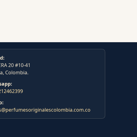
d:
RA 20 #10-41
a, Colombia.
sapp:
212462399
o:
s@perfumesoriginalescolombia.com.co