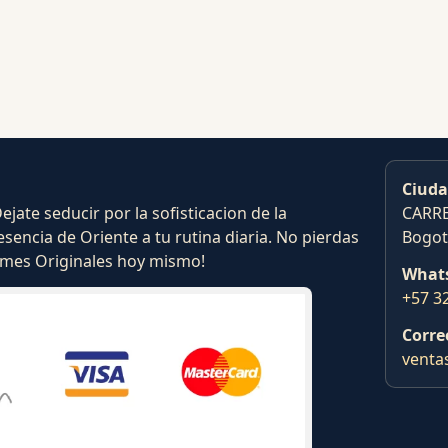
Ciuda
ate seducir por la sofisticacion de la
CARRE
esencia de Oriente a tu rutina diaria. No pierdas
Bogot
fumes Originales hoy mismo!
What
+57 3
Corre
venta