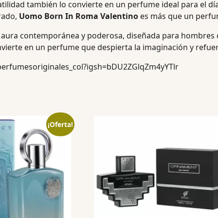
tilidad también lo convierte en un perfume ideal para el dí
erado,
Uomo Born In Roma Valentino
es más que un perfume
 aura contemporánea y poderosa, diseñada para hombres
erte en un perfume que despierta la imaginación y refuerza
perfumesoriginales_col?igsh=bDU2ZGlqZm4yYTlr
¡Oferta!