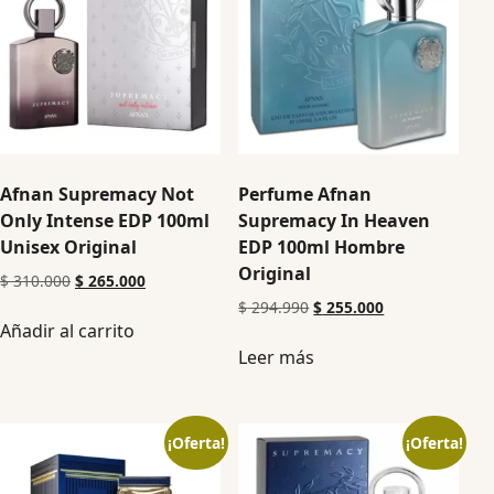
Afnan Supremacy Not
Perfume Afnan
Only Intense EDP 100ml
Supremacy In Heaven
Unisex Original
EDP 100ml Hombre
Original
$
310.000
$
265.000
$
294.990
$
255.000
Añadir al carrito
Leer más
¡Oferta!
¡Oferta!