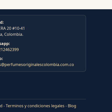
d:
RA 20 #10-41
a, Colombia.
sapp:
212462399
o:
s@perfumesoriginalescolombia.com.co
ad
-
Terminos y condiciones legales
-
Blog