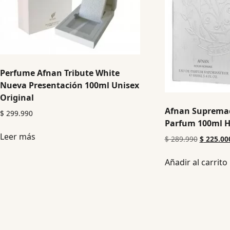
Perfume Afnan Tribute White
Nueva Presentación 100ml Unisex
Original
Afnan Supremac
$
299.990
Parfum 100ml H
Leer más
$
289.990
$
225.00
Añadir al carrito