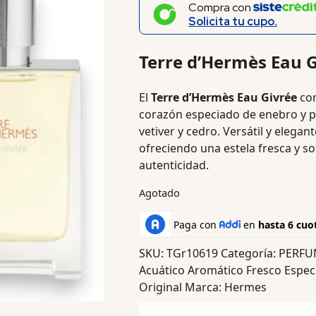
Compra con
Solicita tu cupo.
Terre d’Hermès Eau 
El
Terre d’Hermès Eau Givrée
com
corazón especiado de enebro y 
vetiver y cedro. Versátil y elegant
ofreciendo una estela fresca y so
autenticidad.
Agotado
SKU:
TGr10619
Categoría:
PERFU
Acuático Aromático Fresco Espe
Original
Marca:
Hermes