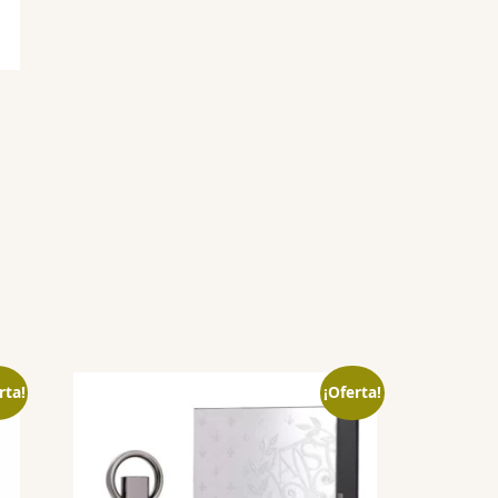
rta!
¡Oferta!