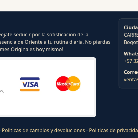
Ciuda
ate seducir por la sofisticacion de la
CARRE
esencia de Oriente a tu rutina diaria. No pierdas
Bogot
fumes Originales hoy mismo!
What
+57 3
Corre
venta
-
Politicas de cambios y devoluciones
-
Politicas de privacid