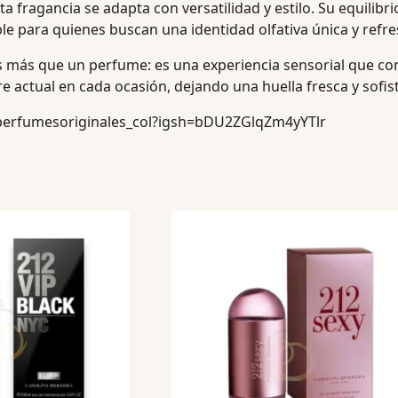
ta fragancia se adapta con versatilidad y estilo. Su equilibri
 para quienes buscan una identidad olfativa única y refre
 más que un perfume: es una experiencia sensorial que cone
ctual en cada ocasión, dejando una huella fresca y sofist
perfumesoriginales_col?igsh=bDU2ZGlqZm4yYTlr