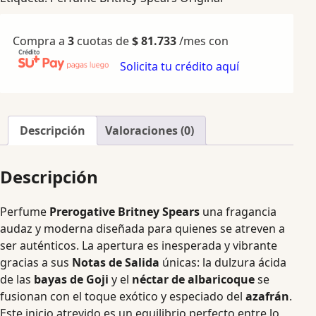
Compra a
3
cuotas de
$
81.733
/mes con
Solicita tu crédito aquí
Descripción
Valoraciones (0)
Descripción
Perfume
Prerogative Britney Spears
una fragancia
audaz y moderna diseñada para quienes se atreven a
ser auténticos. La apertura es inesperada y vibrante
gracias a sus
Notas de Salida
únicas: la dulzura ácida
de las
bayas de Goji
y el
néctar de albaricoque
se
fusionan con el toque exótico y especiado del
azafrán
.
Este inicio atrevido es un equilibrio perfecto entre lo