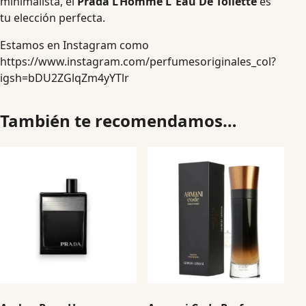
minimalista, el
Prada L’Homme L´Eau De Toilette
es
tu elección perfecta.
Estamos en Instagram como
https://www.instagram.com/perfumesoriginales_col?
igsh=bDU2ZGlqZm4yYTlr
También te recomendamos…