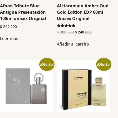
Afnan Tribute Blue
Al Haramain Amber Oud
Antigua Presentación
Gold Edition EDP 60ml
100ml unisex Original
Unisex Original
$
249.990
Valorado en
$
300.000
$
240.000
5.00
Leer más
de 5
Añadir al carrito
¡Oferta!
¡Oferta!