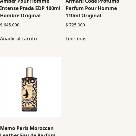
Amber Pour Homme
Armani Code Profumo
Intense Prada EDP 100ml
Parfum Pour Homme
Hombre Original
110ml Original
$
645.000
$
725.000
Añadir al carrito
Leer más
Memo Paris Moroccan
Leather Eau de Parfum