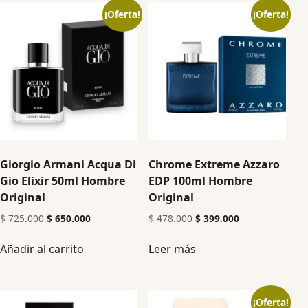
¡Oferta!
¡Oferta!
Giorgio Armani Acqua Di
Chrome Extreme Azzaro
Gio Elixir 50ml Hombre
EDP 100ml Hombre
Original
Original
$
725.000
$
650.000
$
478.000
$
399.000
Añadir al carrito
Leer más
¡Oferta!