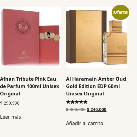
¡Oferta!
Afnan Tribute Pink Eau
Al Haramain Amber Oud
de Parfum 100ml Unisex
Gold Edition EDP 60ml
Original
Unisex Original
$
299.990
Valorado en
$
300.000
$
240.000
5.00
Leer más
de 5
Añadir al carrito