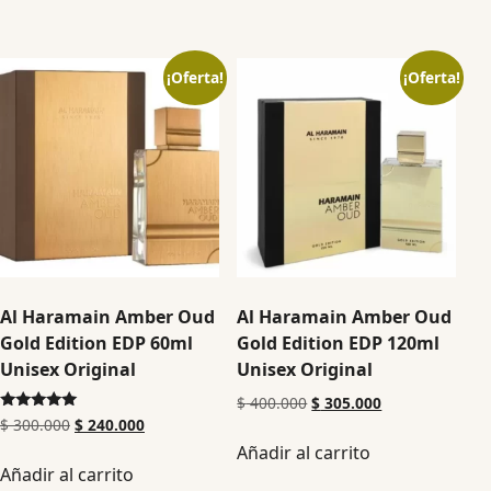
¡Oferta!
¡Oferta!
Al Haramain Amber Oud
Al Haramain Amber Oud
Gold Edition EDP 60ml
Gold Edition EDP 120ml
Unisex Original
Unisex Original
$
400.000
$
305.000
Valorado en
$
300.000
$
240.000
5.00
Añadir al carrito
de 5
Añadir al carrito