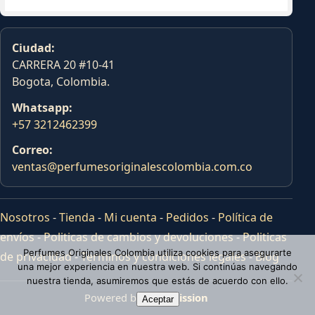
Ciudad:
CARRERA 20 #10-41
Bogota, Colombia.
Whatsapp:
+57 3212462399
Correo:
ventas@perfumesoriginalescolombia.com.co
Nosotros
-
Tienda
-
Mi cuenta
-
Pedidos
-
Política de
envíos
-
Politicas de cambios y devoluciones
-
Politicas
Perfumes Originales Colombia utiliza cookies para asegurarte
de privacidad
-
Terminos y condiciones legales
-
Blog
una mejor experiencia en nuestra web. Si continúas navegando
nuestra tienda, asumiremos que estás de acuerdo con ello.
Powered by
Tras Mission
Aceptar