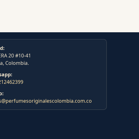
d:
RA 20 #10-41
a, Colombia.
sapp:
212462399
o:
s@perfumesoriginalescolombia.com.co