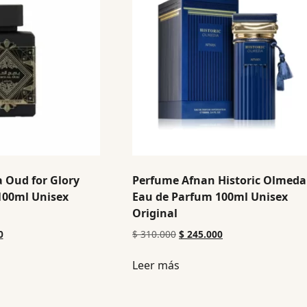
 Oud for Glory
Perfume Afnan Historic Olmeda
100ml Unisex
Eau de Parfum 100ml Unisex
Original
0
$
310.000
$
245.000
Leer más