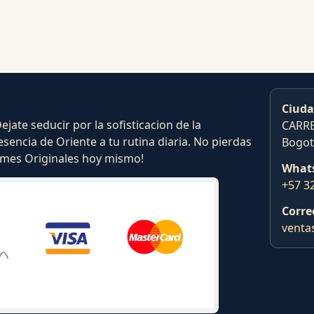
Ciuda
ate seducir por la sofisticacion de la
CARRE
esencia de Oriente a tu rutina diaria. No pierdas
Bogot
fumes Originales hoy mismo!
What
+57 3
Corre
venta