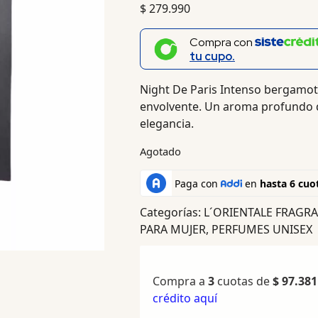
$
279.990
Compra con
tu cupo.
Night De Paris Intenso bergamot
envolvente. Un aroma profundo q
elegancia.
Agotado
Categorías:
L´ORIENTALE FRAGR
PARA MUJER
,
PERFUMES UNISEX
Compra a
3
cuotas de
$
97.381
crédito aquí