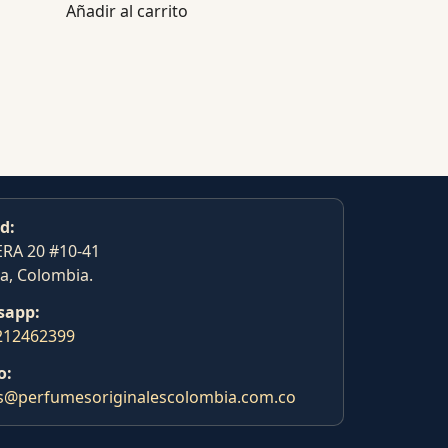
Añadir al carrito
d:
RA 20 #10-41
a, Colombia.
sapp:
212462399
o:
s@perfumesoriginalescolombia.com.co