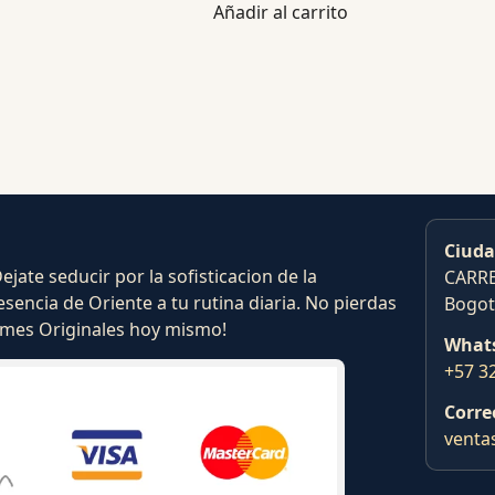
Añadir al carrito
Ciuda
ate seducir por la sofisticacion de la
CARRE
esencia de Oriente a tu rutina diaria. No pierdas
Bogot
fumes Originales hoy mismo!
What
+57 3
Corre
venta