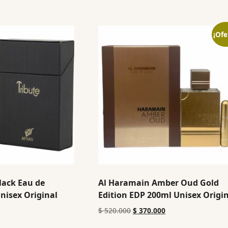
¡Ofe
lack Eau de
Al Haramain Amber Oud Gold
nisex Original
Edition EDP 200ml Unisex Origi
$
520.000
$
370.000