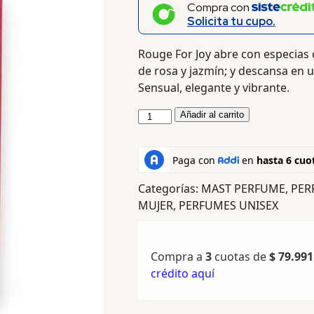
Compra con
Solicita tu cupo.
Rouge For Joy abre con especias c
de rosa y jazmín; y descansa en un
Sensual, elegante y vibrante.
Añadir al carrito
Categorías:
MAST PERFUME
,
PER
MUJER
,
PERFUMES UNISEX
Compra a
3
cuotas de
$
79.991
crédito aquí