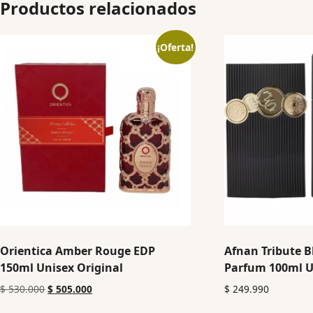
Productos relacionados
¡Oferta!
Orientica Amber Rouge EDP
Afnan Tribute B
150ml Unisex Original
Parfum 100ml U
$
530.000
$
505.000
$
249.990