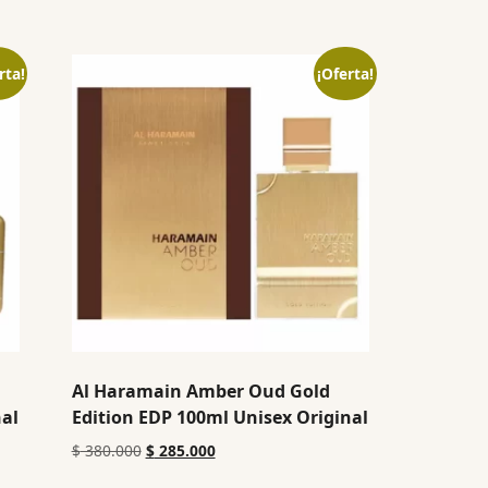
rta!
¡Oferta!
Al Haramain Amber Oud Gold
nal
Edition EDP 100ml Unisex Original
$
380.000
$
285.000