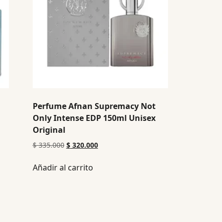
Perfume Afnan Supremacy Not
Only Intense EDP 150ml Unisex
Original
$
335.000
$
320.000
Añadir al carrito