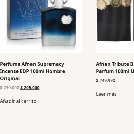
Perfume Afnan Supremacy
Afnan Tribute B
Incense EDP 100ml Hombre
Parfum 100ml U
Original
$
249.990
$
250.000
$
205.000
Leer más
Añadir al carrito