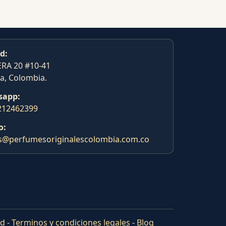
d:
RA 20 #10-41
a, Colombia.
sapp:
212462399
o:
s@perfumesoriginalescolombia.com.co
ad
-
Terminos y condiciones legales
-
Blog