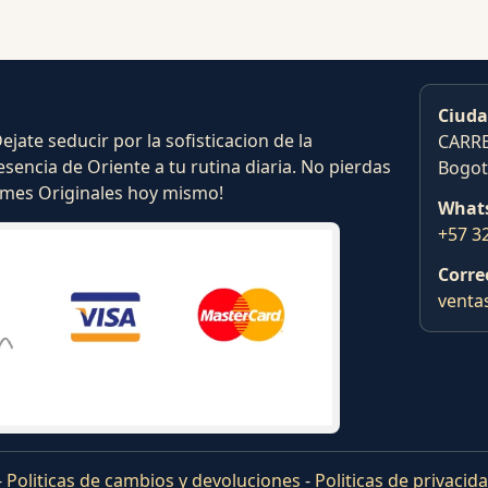
Ciuda
ate seducir por la sofisticacion de la
CARRE
esencia de Oriente a tu rutina diaria. No pierdas
Bogot
fumes Originales hoy mismo!
What
+57 3
Corre
venta
-
Politicas de cambios y devoluciones
-
Politicas de privacid